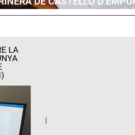
INERA DE CASTELLÓ D’EMPÚRI
E LA
UNYA
E
)