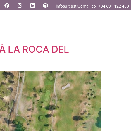
infosurcast@gmail.com
+34 631 122 488
À LA ROCA DEL