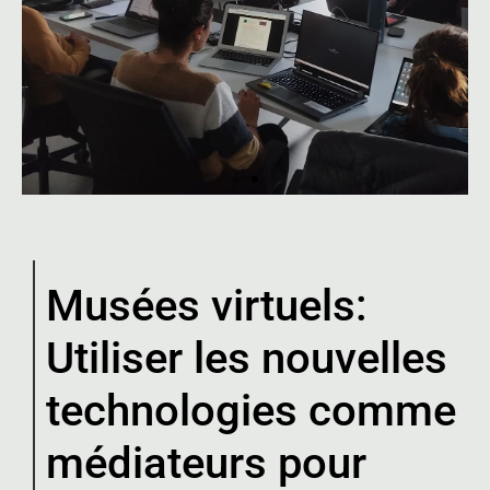
Musées virtuels
Musées virtuels:
Cours d'introduction théorique et
pratique à la photogrammétrie au
centre El Modern (Gérone)
Utiliser les nouvelles
technologies comme
médiateurs pour