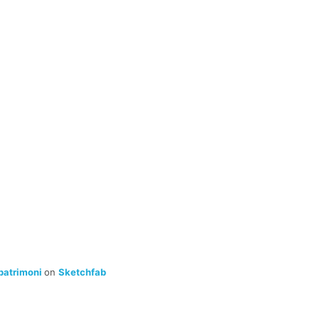
 patrimoni
on
Sketchfab