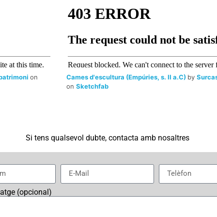
 patrimoni
on
Cames d'escultura (Empúries, s. II a.C)
by
Surcas
on
Sketchfab
Si tens qualsevol dubte, contacta amb nosaltres
satge (opcional)