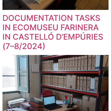
DOCUMENTATION TASKS
IN ECOMUSEU FARINERA
IN CASTELLÓ D’EMPÚRIES
(7–8/2024)