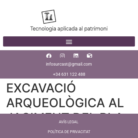
infosurcast@gmail.com
+34 631 122 488
EXCAVACIÓ
ARQUEOLÒGICA AL
JACIMENT DEL PLA
AVÍS LEGAL
DE L’HORTA (6-
POLÍTICA DE PRIVACITAT