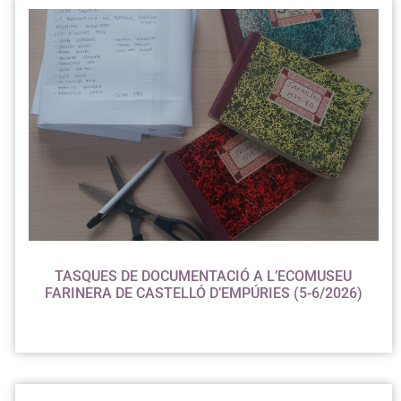
TASQUES DE DOCUMENTACIÓ A L’ECOMUSEU
FARINERA DE CASTELLÓ D’EMPÚRIES (5-6/2026)
Treball d’inventari i documentació física i digital a l’Ecomuseu
Farinera de Castelló d’Empúries