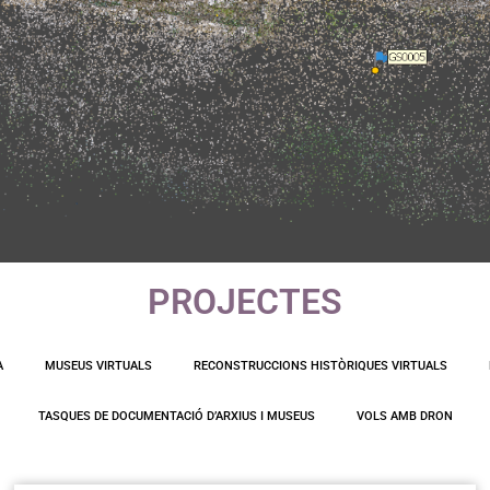
PROJECTES
virtuals
A
MUSEUS VIRTUALS
RECONSTRUCCIONS HISTÒRIQUES VIRTUALS
TASQUES DE DOCUMENTACIÓ D’ARXIUS I MUSEUS
VOLS AMB DRON
el jaciment arqueològic d'Empúries (MAC Empúries)