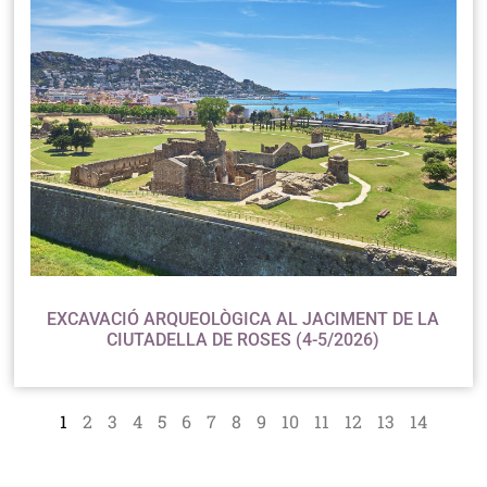
EXCAVACIÓ ARQUEOLÒGICA AL JACIMENT DE LA
CIUTADELLA DE ROSES (4-5/2026)
1
2
3
4
5
6
7
8
9
10
11
12
13
14