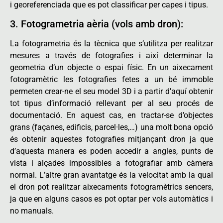
i georeferenciada que es pot classificar per capes i tipus.
3. Fotogrametria aèria (vols amb dron):
La fotogrametria és la tècnica que
s’utilitza per realitzar
mesures a través de fotografies i així determinar la
geometria d’un objecte o espai físic.
En un aixecament
fotogramètric les fotografies fetes a un bé immoble
permeten crear-ne el seu model 3D i a partir d’aquí obtenir
tot tipus d’informació rellevant per al seu procés de
documentació. En aquest cas, en tractar-se d’objectes
grans (façanes, edificis, parcel·les,…) una molt bona opció
és obtenir aquestes fotografies mitjançant dron ja que
d’aquesta manera es poden accedir a angles, punts de
vista i alçades impossibles a fotografiar amb càmera
normal. L’altre gran avantatge és la velocitat amb la qual
el dron pot realitzar aixecaments fotogramètrics sencers,
ja que en alguns casos es pot optar per vols automàtics i
no manuals.