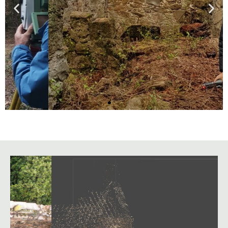
Topografia i GIS
Aixecament fotogramètric i topogràfic
del Mas Fontanelles (Montagut i Oix)