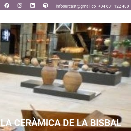
infosurcast@gmail.com
+34 631 122 488
LA CERÀMICA DE LA BISBAL