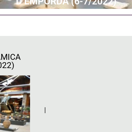
D’EMPORDÀ (6-7/2022)
ÀMICA
022)